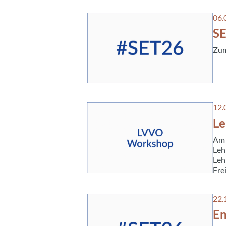
06.
:
S
Zum
12.
:
Le
Am 
Leh
Leh
Fre
22.
:
En