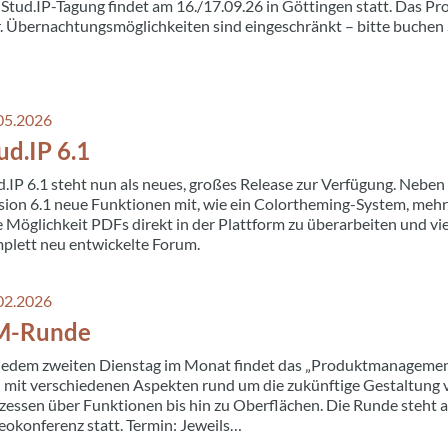
 Stud.IP-Tagung findet am 16./17.09.26 in Göttingen statt. Das 
r. Übernachtungsmöglichkeiten sind eingeschränkt – bitte buchen 
05.2026
ud.IP 6.1
d.IP 6.1 steht nun als neues, großes Release zur Verfügung. Nebe
sion 6.1 neue Funktionen mit, wie ein Colortheming-System, mehr
e Möglichkeit PDFs direkt in der Plattform zu überarbeiten und vie
plett neu entwickelte Forum.
02.2026
M-Runde
jedem zweiten Dienstag im Monat findet das „Produktmanagement“
h mit verschiedenen Aspekten rund um die zukünftige Gestaltung 
zessen über Funktionen bis hin zu Oberflächen. Die Runde steht all
eokonferenz statt. Termin: Jeweils…