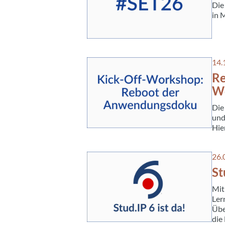
Die
in 
14.
:
Re
W
Die
und
Hie
26.
:
St
Mit
Ler
Übe
die