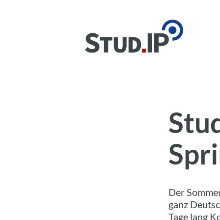
Stu
Spr
Der Sommer 
ganz Deuts
Tage lang Ko