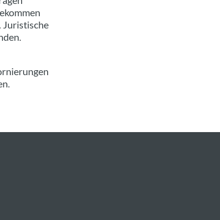
tragen
. bekommen
 Juristische
nden.
ornierungen
en.