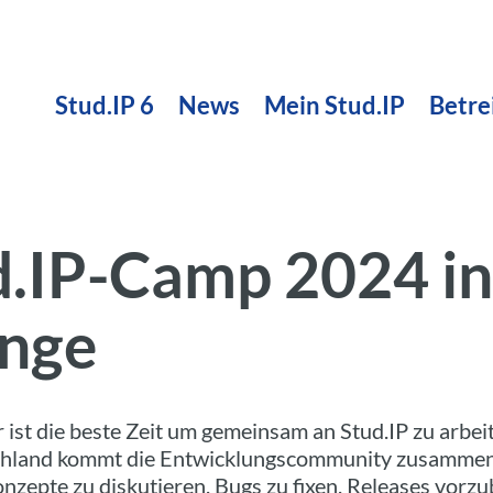
Stud.IP 6
News
Mein Stud.IP
Betre
d.IP-Camp 2024 i
inge
ist die beste Zeit um gemeinsam an Stud.IP zu arbei
chland kommt die Entwicklungscommunity zusammen
nzepte zu diskutieren, Bugs zu fixen, Releases vorzu