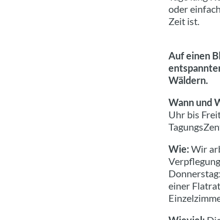
oder einfac
Zeit ist.
Auf einen B
entspannter
Wäldern.
Wann und 
Uhr bis Fre
TagungsZent
Wie:
Wir ar
Verpflegung
Donnerstag:
einer Flatra
Einzelzimme