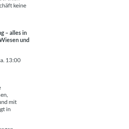
chäft keine
 – alles in
 Wiesen und
a. 13:00
e
sen,
und mit
gt in