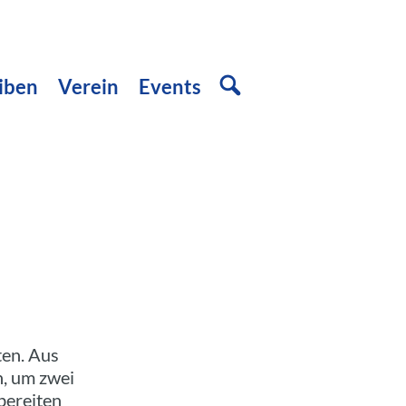
iben
Verein
Events
n
ten. Aus
, um zwei
bereiten