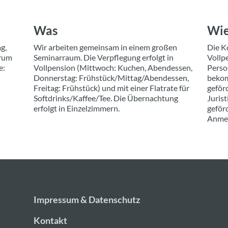
Was
Wie
g,
Wir arbeiten gemeinsam in einem großen
Die K
trum
Seminarraum. Die Verpflegung erfolgt in
Vollp
e:
Vollpension (Mittwoch: Kuchen, Abendessen,
Person
Donnerstag: Frühstück/Mittag/Abendessen,
bekom
Freitag: Frühstück) und mit einer Flatrate für
geför
Softdrinks/Kaffee/Tee. Die Übernachtung
Juris
erfolgt in Einzelzimmern.
geför
Anmel
Impressum & Datenschutz
Kontakt