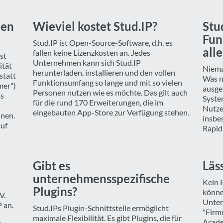
men
Wieviel kostet Stud.IP?
Stu
Fun
Stud.IP ist Open-Source-Software, d.h. es
all
fallen keine Lizenzkosten an. Jedes
st
Unternehmen kann sich Stud.IP
ität
Niema
herunterladen, installieren und den vollen
statt
Was n
Funktionsumfang so lange und mit so vielen
mer")
ausge
Personen nutzen wie es möchte. Das gilt auch
as
Syste
für die rund 170 Erweiterungen, die im
Nutze
eingebauten App-Store zur Verfügung stehen.
onen.
insbe
auf
Rapid 
Gibt es
Läs
unternehmensspezifische
Kein 
Plugins?
könne
V.
Unter
 an.
Stud.IPs Plugin-Schnittstelle ermöglicht
"Firm
maximale Flexibilität. Es gibt Plugins, die für
Acade