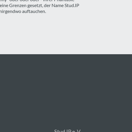
keine Grenzen gesetzt, der Name Stud.IP
nirgendwo auftauchen.
Stud.IP e. V.