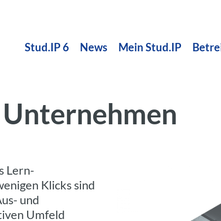
Stud.IP 6
News
Mein Stud.IP
Betre
ür Unternehmen
s Lern-
nigen Klicks sind
 Aus- und
tiven Umfeld